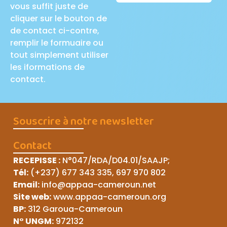
vous suffit juste de
cliquer sur le bouton de
de contact ci-contre,
remplir le formuaire ou
tout simplement utiliser
les iformations de
contact.
Souscrire à notre newsletter
Contact
RECEPISSE
:
N°047/RDA/D04.01/SAAJP
;
Tél:
(+237) 677 343 335, 697 970 802
Email:
info@appaa-cameroun.net
Site web:
www.appaa-cameroun.org
BP:
312 Garoua-Cameroun
N° UNGM:
972132