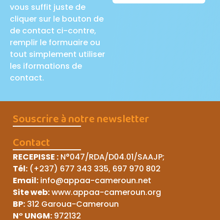
vous suffit juste de
cliquer sur le bouton de
de contact ci-contre,
remplir le formuaire ou
tout simplement utiliser
les iformations de
contact.
Souscrire à notre newsletter
Contact
RECEPISSE
:
N°047/RDA/D04.01/SAAJP
;
Tél:
(+237) 677 343 335, 697 970 802
Email:
info@appaa-cameroun.net
Site web:
www.appaa-cameroun.org
BP:
312 Garoua-Cameroun
N° UNGM:
972132