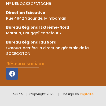
N° UEI:
QCK3CFDTDCH5
Direction Exécutive
Rue 4842 Yaoundé, Mimboman
Bureau Régional Extrême-Nord
Maroua, Douggoï carrefour Y
Bureau Régional du Nord
Garoua, derrière la direction générale de la
SODECOTON
Réseaux sociaux
APPAA | Copyright 2023 | Design by
Digitaille