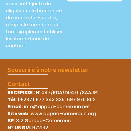
vous suffit juste de
cliquer sur le bouton de
de contact ci-contre,
remplir le formuaire ou
tout simplement utiliser
les iformations de
contact.
Souscrire à notre newsletter
Contact
RECEPISSE
:
N°047/RDA/D04.01/SAAJP
;
Tél:
(+237) 677 343 335, 697 970 802
Email:
info@appaa-cameroun.net
Site web:
www.appaa-cameroun.org
BP:
312 Garoua-Cameroun
N° UNGM:
972132